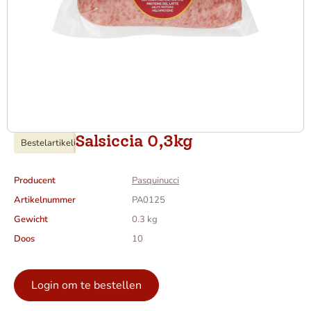
Salsiccia 0,3kg
Bestelartikel
i
Producent
Pasquinucci
Artikelnummer
PA0125
Gewicht
0.3 kg
Doos
10
Login om te bestellen