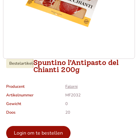
Spuntino l’Antipasto del
Bestelartikel
i
Chianti 200g
Producent
Falorni
Artikelnummer
MF2032
Gewicht
0
Doos
20
Login om te bestellen