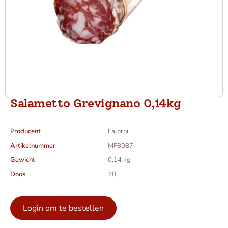
Salametto Grevignano 0,14kg
Producent
Falorni
Artikelnummer
MF8087
Gewicht
0.14 kg
Doos
20
Login om te bestellen