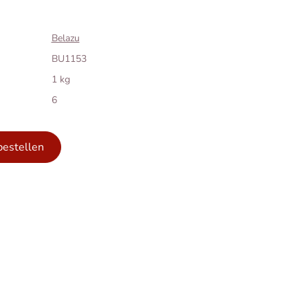
Belazu
BU1153
1 kg
6
bestellen