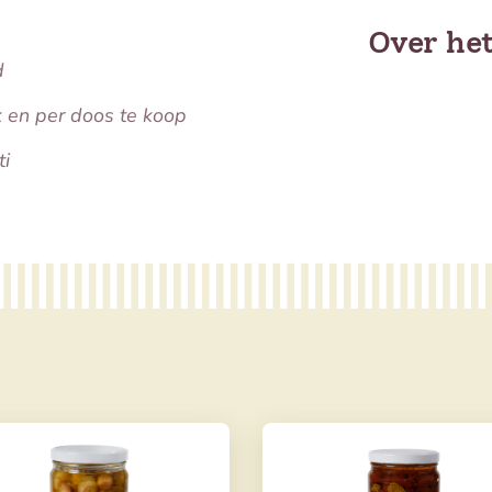
Over he
d
k en per doos te koop
ti