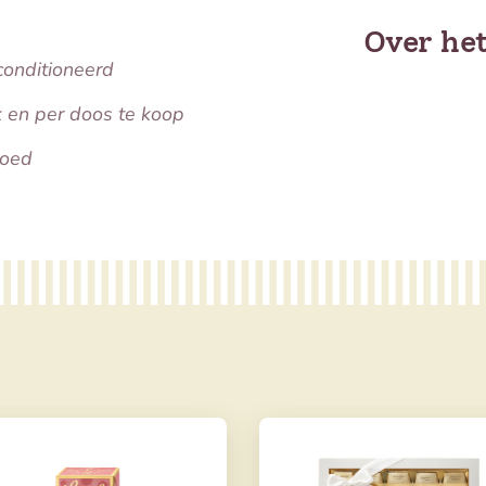
Over he
conditioneerd
k en per doos te koop
oed