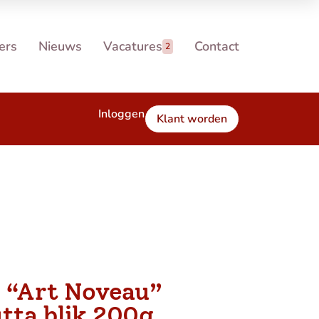
ers
Nieuws
Vacatures
Contact
2
Inloggen
Klant worden
i “Art Noveau”
tta blik 200g