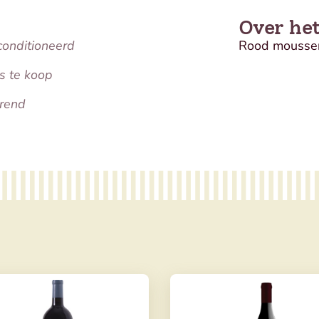
Over he
conditioneerd
Rood mousse
s te koop
rend