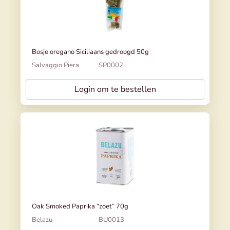
Bosje oregano Siciliaans gedroogd 50g
Salvaggio Piera
SP0002
Login om te bestellen
Oak Smoked Paprika “zoet” 70g
Belazu
BU0013