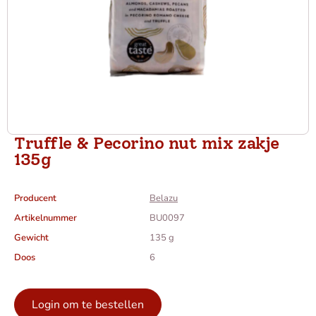
Truffle & Pecorino nut mix zakje
135g
Producent
Belazu
Artikelnummer
BU0097
Gewicht
135 g
Doos
6
Login om te bestellen