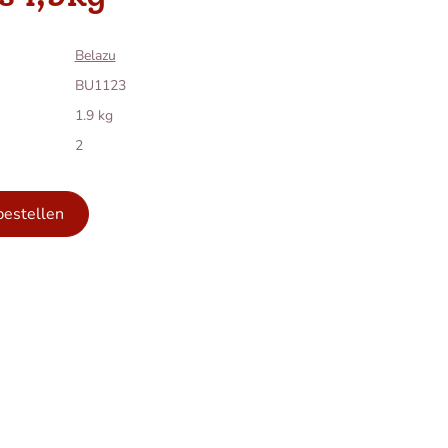
Belazu
BU1123
1.9 kg
2
bestellen