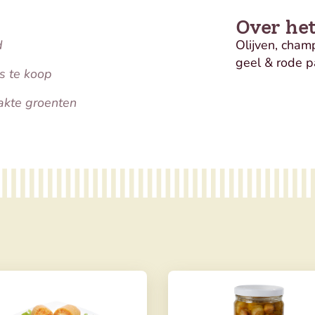
Over he
d
Olijven, champ
geel & rode 
s te koop
kte groenten