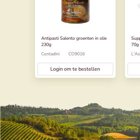
Antipasti Salento groenten in olie
Supp
230g
70g 
Contadini
CO9016
L'As
Login om te bestellen