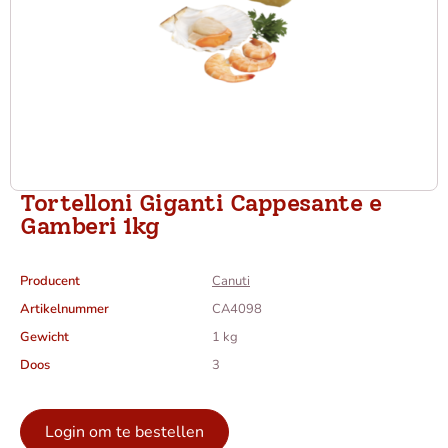
Tortelloni Giganti Cappesante e
Gamberi 1kg
Producent
Canuti
Artikelnummer
CA4098
Gewicht
1 kg
Doos
3
Login om te bestellen