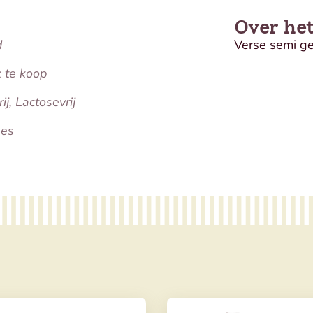
Over he
d
Verse semi ge
k te koop
ij, Lactosevrij
ees