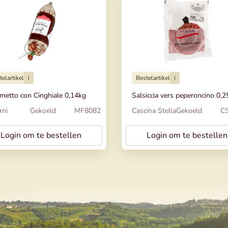
telartikel
i
Bestelartikel
i
metto con Cinghiale 0,14kg
Salsiccia vers peperoncino 0,
rni
Gekoeld
MF8082
Cascina Stella
Gekoeld
C
Login om te bestellen
Login om te bestellen