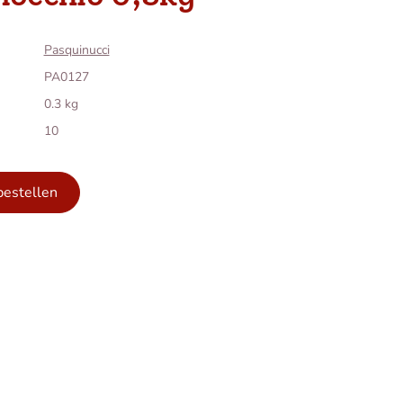
Pasquinucci
PA0127
0.3 kg
10
bestellen