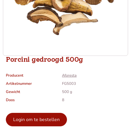
Porcini gedroogd 500g
Producent
Aforesta
Artikelnummer
FG5003
Gewicht
500 g
Doos
8
Login om te bestellen