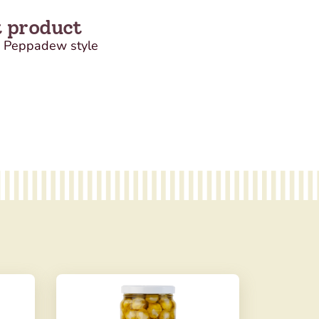
t product
 Peppadew style