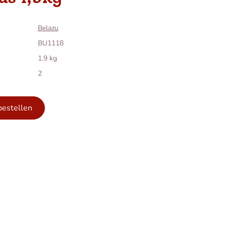
Belazu
BU1118
1.9 kg
2
bestellen