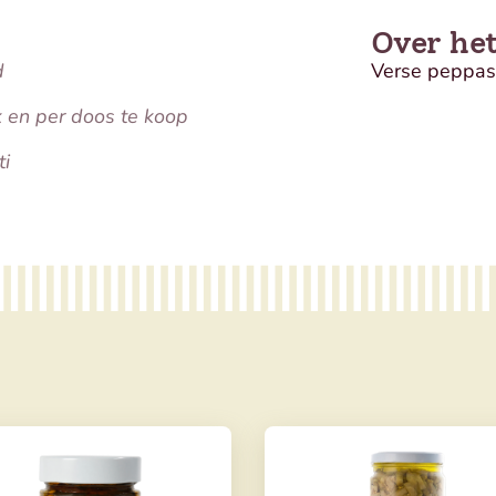
Over he
d
Verse peppas
k en per doos te koop
ti