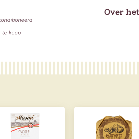
Over he
conditioneerd
k te koop