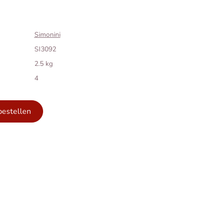
Simonini
SI3092
2.5 kg
4
bestellen