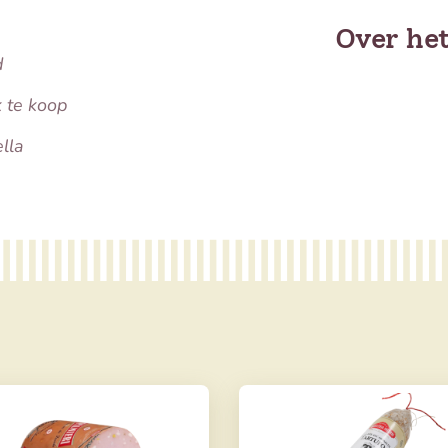
Over he
d
k te koop
lla