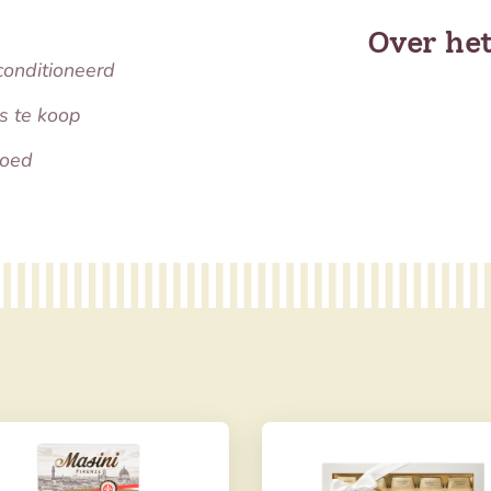
Over he
conditioneerd
s te koop
oed