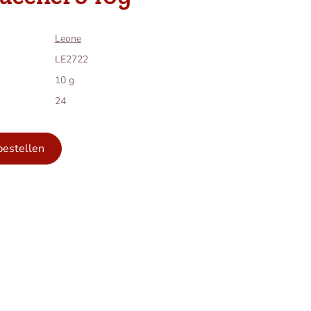
Leone
LE2722
10 g
24
bestellen