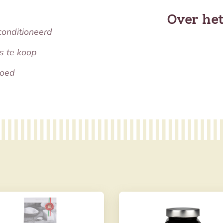
Over he
conditioneerd
s te koop
oed