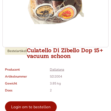
Culatello Di Zibello Dop 15+
Bestelartikel
i
vacuum schoon
Producent
Dallatana
Artikelnummer
SD2004
Gewicht
3.85 kg
Doos
2
Login om te bestellen