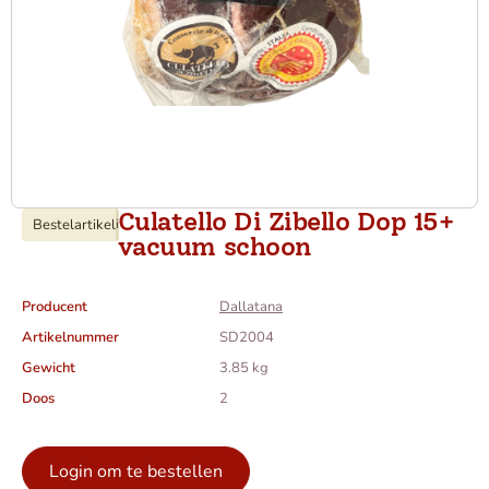
Culatello Di Zibello Dop 15+
Bestelartikel
i
vacuum schoon
Producent
Dallatana
Artikelnummer
SD2004
Gewicht
3.85 kg
Doos
2
Login om te bestellen