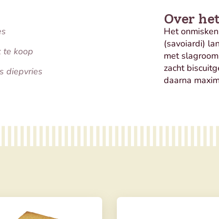
Over he
es
Het onmiskenb
(savoiardi) la
k te koop
met slagroom
zacht biscuit
s diepvries
daarna maxim