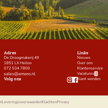
Adres
Links
De Droogmakerij 49
Nieuws
1851 LX Heiloo
Over ons
072 534 7800
Klantenservice
sales@amoro.nl
Vacatures
2
Volg ons
Klant worden
n
Leveringsvoorwaarden
Klachten
Privacy