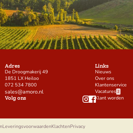
Adres
Links
De Droogmakerij 49
Nieuws
1851 LX Heiloo
Over ons
072 534 7800
Klantenservice
sales@amoro.nl
Vacatures
2
Volg ons
Klant worden
n
Leveringsvoorwaarden
Klachten
Privacy