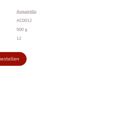
Acquerello
AC0012
500 g
12
bestellen