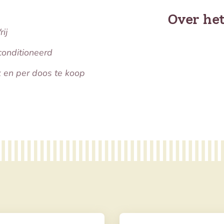
Over he
ij
conditioneerd
k en per doos te koop