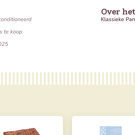
Over he
conditioneerd
Klassieke Pan
s te koop
025