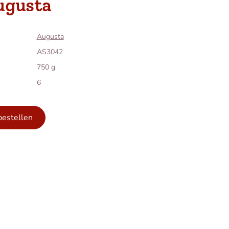
ugusta
Augusta
AS3042
750 g
6
bestellen