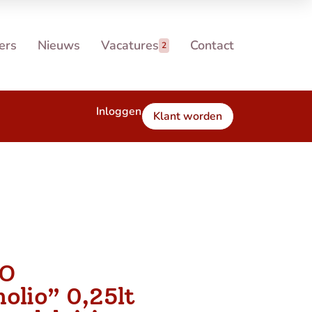
ers
Nieuws
Vacatures
Contact
2
Inloggen
Klant worden
VO
olio” 0,25lt