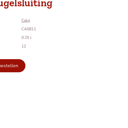
gelsluiting
Calvi
CA0811
0.25 l
12
bestellen