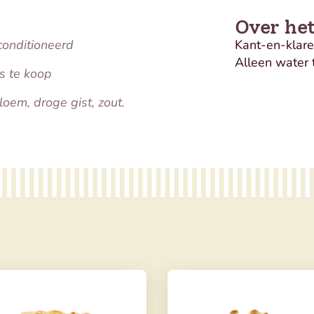
Over he
conditioneerd
Kant-en-klare
Alleen water 
s te koop
oem, droge gist, zout.