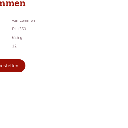
emmen
van Lemmen
PL1350
625 g
12
bestellen