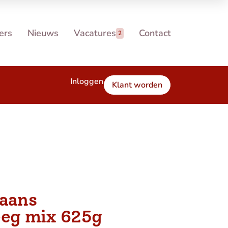
ers
Nieuws
Vacatures
Contact
2
Inloggen
Klant worden
taans
eeg mix 625g