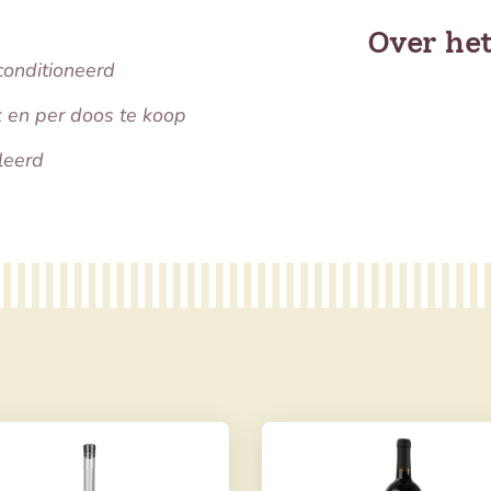
Over he
conditioneerd
k en per doos te koop
lleerd