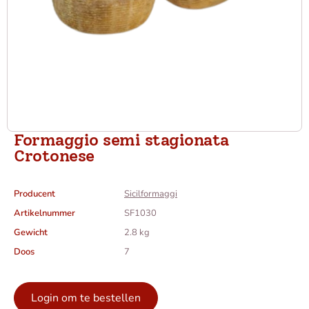
Formaggio semi stagionata
Crotonese
Producent
Sicilformaggi
Artikelnummer
SF1030
Gewicht
2.8 kg
Doos
7
Login om te bestellen