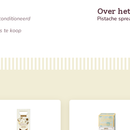
Over he
conditioneerd
Pistache spre
s te koop