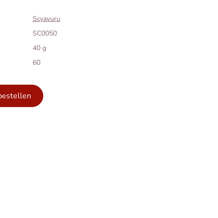
Scyavuru
SC0050
40 g
60
bestellen