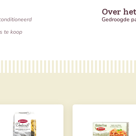
Over he
conditioneerd
Gedroogde p
s te koop