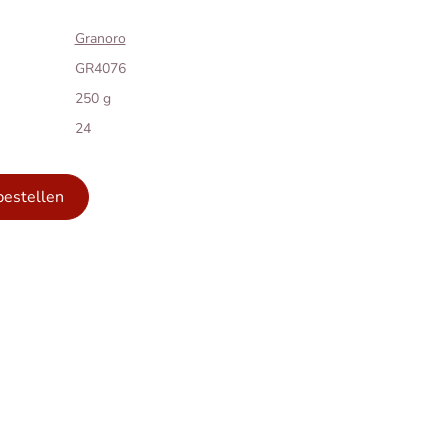
Granoro
GR4076
250 g
24
bestellen