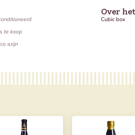
Over he
conditioneerd
Cubic box
s te koop
co azijn