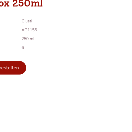
box 250ml
Giusti
AG1155
250 ml
6
bestellen