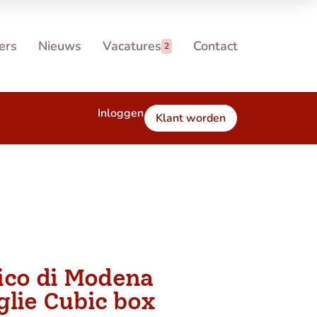
ers
Nieuws
Vacatures
Contact
2
Inloggen
Klant worden
ico di Modena
lie Cubic box