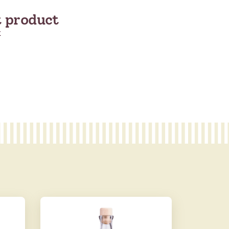
t product
t