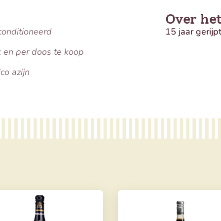
Over he
conditioneerd
15 jaar gerijp
k en per doos te koop
co azijn