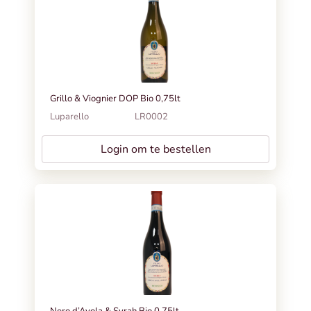
Grillo & Viognier DOP Bio 0,75lt
Luparello
LR0002
Login om te bestellen
Nero d’Avola & Syrah Bio 0,75lt