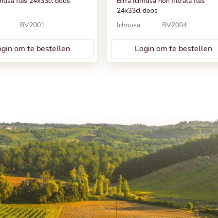
hnusa fles 24x33cl doos
Birra Ichnusa non filtrata fles
24x33cl doos
BV2001
Ichnusa
BV2004
gin om te bestellen
Login om te bestellen