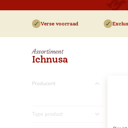
Verse voorraad
Exclus
Assortiment
Ichnusa
Producent
Type product