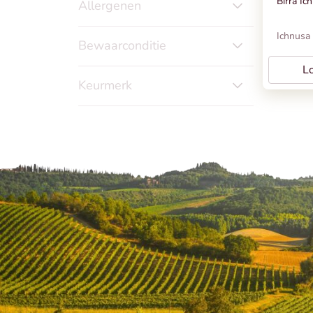
Birra Ic
Allergenen
Ichnusa
Bewaarconditie
Lo
Keurmerk