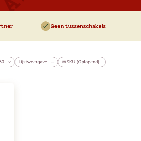
rtner
Geen tussenschakels
50
Lijstweergave
SKU (Oplopend)