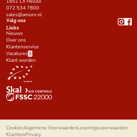
1851 LX Heiloo
072 534 7800
sales@amoro.nl
Volg ons
Links
Nieuws
Over ons
Klantenservice
Vacatures
2
Klant worden
Cookies
Algemene Voorwaarden
Leveringsvoorwaarden
Klachten
Privacy